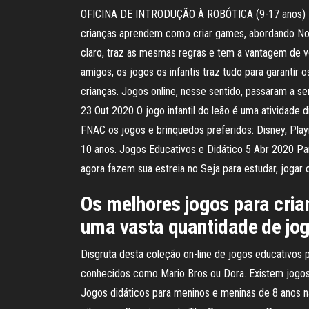
OFICINA DE INTRODUÇÃO À ROBÓTICA (9-17 anos) De fo
crianças aprendem como criar games, abordando No 
claro, traz as mesmas regras e tem a vantagem de v
amigos, os jogos os infantis traz tudo para garantir
crianças. Jogos online, nesse sentido, passaram a s
23 Out 2020 O jogo infantil do leão é uma atividade 
FNAC os jogos e brinquedos preferidos: Disney, Play
10 anos. Jogos Educativos e Didático 5 Abr 2020 Par
agora fazem sua estreia no Seja para estudar, jogar 
Os melhores jogos para crian
uma vasta quantidade de jogo
Disgruta desta coleção on-line de jogos educativos 
conhecidos como Mario Bros ou Dora. Existem jogos d
Jogos didáticos para meninos e meninas de 8 anos n