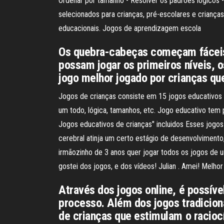
Ordenar por tamanho - Resolver os padrões lógicos -
selecionados para crianças, pré-escolares e criança
educacionais. Jogos de aprendizagem escola
Os quebra-cabeças começam fáceis,
possam jogar os primeiros níveis, 
jogo melhor jogado por crianças que
Jogos de crianças consiste em 15 jogos educativos p
um todo, lógica, tamanhos, etc. Jogo educativo tem 
Jogos educativos de crianças" incluidos Esses jogos
cerebral atinja um certo estágio de desenvolvimento
irmãozinho de 3 anos quer jogar todos os jogos de um
gostei dos jogos, e dos vídeos! Julian . Amei! Melho
Através dos jogos online, é possíve
processo. Além dos jogos tradiciona
de crianças que estimulam o racioc