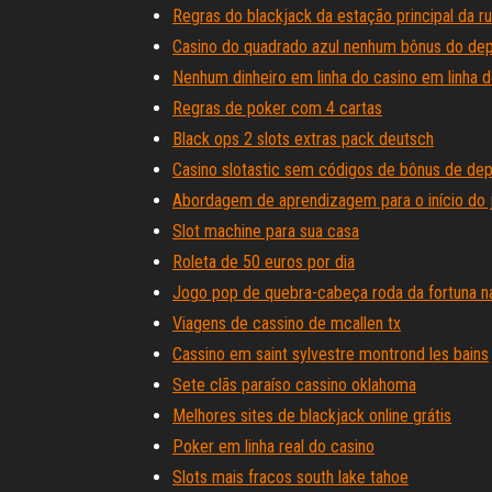
Regras do blackjack da estação principal da r
Casino do quadrado azul nenhum bônus do dep
Nenhum dinheiro em linha do casino em linha 
Regras de poker com 4 cartas
Black ops 2 slots extras pack deutsch
Casino slotastic sem códigos de bônus de de
Abordagem de aprendizagem para o início do 
Slot machine para sua casa
Roleta de 50 euros por dia
Jogo pop de quebra-cabeça roda da fortuna n
Viagens de cassino de mcallen tx
Cassino em saint sylvestre montrond les bains
Sete clãs paraíso cassino oklahoma
Melhores sites de blackjack online grátis
Poker em linha real do casino
Slots mais fracos south lake tahoe