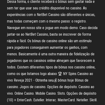
Dessa forma, o cliente receberá o bônus sem gastar nada e
sem ter que usar seu crédito disponível no cassino. As
experiências com o NetBet Cassino são diferentes e únicas,
mas todas começam com o mesmo passo: o registro.
Navegue em nosso site e jogue em modo demo. Caso decida
juntar-se ao NetBet Cassino, basta se inscrever de forma
rápida e fácil. Os bônus de cassino online são um estímulo
para jogadores conseguirem aumentar os ganhos, com
menos. Basicamente é uma outra maneira de fidelização de
jogadores que os cassinos online almejam que favorecem à
todos. Existem diferentes tipos de bônus nos cassino online,
como os que listamos logo abaixo 🏆 NY Spins Cassino ao
vivo Reveja 2021 - Obtenha seu💰 bônus hoje Bônus de
cassino. Jogos de cassino. Opções de depósito. Cassino ao
vivo. Online Casino. Mobile Casino. Slots. Opções de depósito
(10) + EnterCash. Euteller. Interac. MasterCard. Neteller. Skrill.