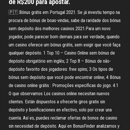
de R$200 para apostar.
🇵🇹 Bónus grátis em Portugal 2021. Se já investiu tempo na
procura de bónus de boas-vindas, sabe da raridade dos bónus
sem depósito dos melhores casinos 2021.Para um novo
jogador, pode parecer bom demais para ser verdade, quando
um casino oferece um bónus grátis, sem exigir que você faça
qualquer depósito. 1 Top 10 – Casino Online sem bónus de
depósito obrigatório em inglês; 2 Top 8 – Bónus de não-
depósito favorito dos jogadores: free spins; 3 Os tipos de
bônus sem depósito que você pode encontrar online; 4 Bónus
de casino online grátis : Promoções específicas do jogo. 4.1
O que observamos Los casinos online necesitan nuevos
clientes. Están dispuestos a ofrecerte giros gratis sin
depósito y bonificaciones en efectivo, solo por crear una
cuenta. Así es, puedes reclamar ofertas de bonos de casino
sin necesidad de depósito. Aquí en BonusFinder analizamos y