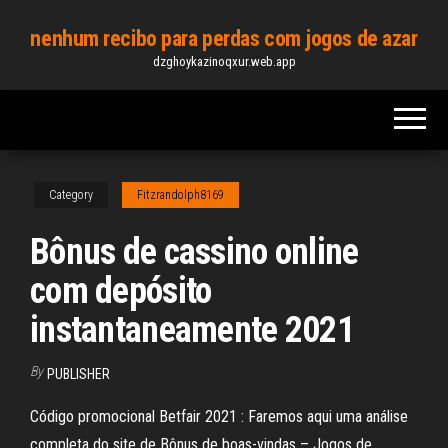
Skip
nenhum recibo para perdas com jogos de azar
to
dzghoykazinoqxur.web.app
the
content
Category
Fitzrandolph8169
Bônus de cassino online
com depósito
instantaneamente 2021
By
PUBLISHER
Código promocional Betfair 2021 : Faremos aqui uma análise
completa do site de Bônus de boas-vindas – Jogos de