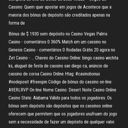
Cassino: Quem quer apostar em jogos de Acontece que a
maioria dos bônus de depósito são creditados apenas na
forma de
Bônus de $ 1930 sem depósito no Casino Vegas Palms
Casino - comentários 0 360% Match em um cassino no
Genesis Casino - comentários 0 Rodadas Grátis 20 agora no
Zet Casino - … Chaves do Cassino Online: bingo casino wichita
ks, aluguel de festa de cassino san diego ca, anúncio de
cassino de coroa Casino Online Htag: #casinobonus
#nodeposit #freespin Código de bônus do cassino on-line:
A9ERLRVP On-line Nome Casino: Desert Noite Casino Online
Casino State: Alabama Válido para todos os jogadores. Os
bônus sem depósito são depósitos que os cassinos online
oferecem que permitem que os jogadores usufruam do jogo
sem a necessidade de fazer um depósito de qualquer valor.