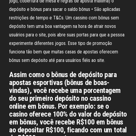
jogo, cobertura de mesa e regras de aposta máxima) o
depósito e bônus para sacar o saldo bônus • São aplicadas
restrições de tempo e T&Cs. Um cassino com bônus sem
depósito tem uma boa vantagem na hora de atrair novos
usuários para o site, pois abre suas portas para que a pessoa
experimente diferentes jogos. Esse tipo de promoção
funciona tão bem que muitas casas de apostas oferecem
bônus sem depósito até para usuários fiéis ao site.
Assim como o bônus de depósito para
apostas esportivas (bônus de boas-
vindas), você recebe uma porcentagem
do seu primeiro depósito no cassino
online em bônus. Por exemplo: se o
casino oferece 100% do valor do depósito
em bônus, você recebe R$100 em bônus
ao depositar R$100, ficando com um total