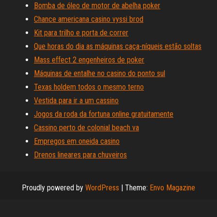
Bomba de óleo de motor de abelha poker
Chance americana casino vyssi brod
Kit para trilho e porta de correr
Que horas do dia as máquinas caça-níqueis estão soltas
Mass effect 2 engenheiros de poker
Máquinas de entalhe no casino do ponto sul
Texas holdem todos o mesmo terno
Vestida para ir a um cassino
Jogos da roda da fortuna online gratuitamente
Cassino perto de colonial beach va
Empregos em oneida casino
Drenos lineares para chuveiros
Proudly powered by
WordPress
|
Theme:
Envo Magazine