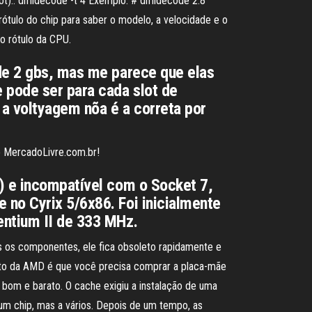
ot).: dmidecode -t 4 Exemplo: # dmidecode 2.8
tulo do chip para saber o modelo, a velocidade e o
 o rótulo da CPU.
 de 2 gbs, mas me parece que elas
 pode ser para cada slot de
a voltyagem nõa é a correta por
o MercadoLivre.com.br!
s) e incompatível com o Socket 7,
 no Cyrix 5/6x86. Foi inicialmente
entium II de 333 MHz.
os componentes, ele fica obsoleto rapidamente e
to da AMD é que você precisa comprar a placa-mãe
 bom e barato. O cache exigiu a instalação de uma
um chip, mas a vários. Depois de um tempo, as