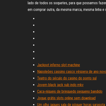
lado de todos os soquetes, para que possamos faze
em comprar outra, da mesma marca, mesma linha e me
Jackpot inferno slot machine
Napoleões cassino casco véspera de ano nov
Teatro do século do casino do ponto sul
Jovem black jack sub indo mkv
Caça-níqueis de brinquedo pequeno bandido
Jogue grátis slots online sem download
Um olho jaques sala de pôquer horas sarasota