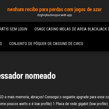
nenhum recibo para perdas com jogos de azar
dzghoykazinoqxur.web.app
RÁTIS SEM LOGIN
OSAGE CASINO MOLAS DE AREIA BLACKJACK 
NO
CONJUNTO DE PÔQUER DE CASSINO DE CIRCO
cessador nomeado
SD e mais memoria, abraços! Consegui o seguinte upgrade para esse
 poucos watts e é low profile) 1 Placa de rede gigabit (low profile) c