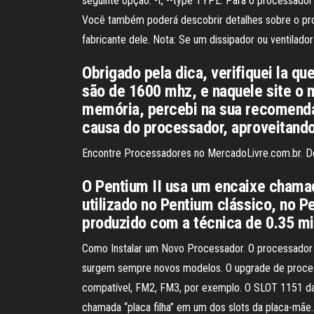
seguinte opção: -t, --type TYPE. Para o processado
Você também poderá descobrir detalhes sobre o pro
fabricante dele. Nota: Se um dissipador ou ventilado
Obrigado pela dica, verifiquei la 
são de 1600 mhz, e naquele site o 
memória, percebi na sua recomendaç
causa do processador, aproveitando
Encontre Processadores no MercadoLivre.com.br. Des
O Pentium II usa um encaixe chamad
utilizado no Pentium clássico, no 
produzido com a técnica de 0.35 mi
Como Instalar um Novo Processador. O processador
surgem sempre novos modelos. O upgrade de proces
compatível, FM2, FM3, por exemplo. O SLOT 1151 da 
chamada “placa filha” em um dos slots da placa-mãe