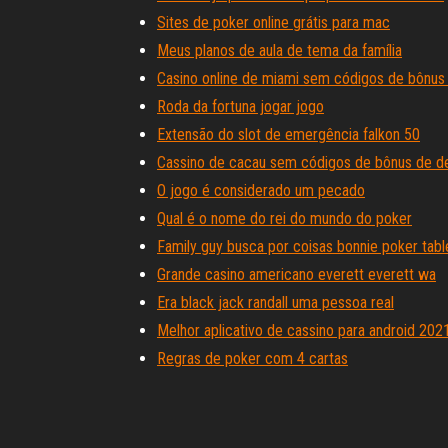
Sites de poker online grátis para mac
Meus planos de aula de tema da família
Casino online de miami sem códigos de bônus
Roda da fortuna jogar jogo
Extensão do slot de emergência falkon 50
Cassino de cacau sem códigos de bônus de d
O jogo é considerado um pecado
Qual é o nome do rei do mundo do poker
Family guy busca por coisas bonnie poker tabl
Grande casino americano everett everett wa
Era black jack randall uma pessoa real
Melhor aplicativo de cassino para android 202
Regras de poker com 4 cartas
Chamas da slot machine olympus