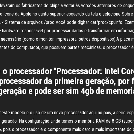
evaram os fabricantes de chips a voltar às versões anteriores de soquet
o ícone da Apple no canto superior esquerdo da tela e selecione Sobr
Linux Sistema de arquivos /proc Você pode digitar cat/proc/cpuinfo. E
de hardware responsável por processar dados e transformar em informa
 necessário (como o monitor, impressora, outros dispositivos).A placa
tes do computador, que possuem partes mecânicas, o processador é u
 o processador ''Processador: Intel Co
processador da primeira geração, por f
geração e pode ser sim 4gb de memori
neste modelo é o uso de um novo processador aqui no país, a série esp
 geração. Na configuração ainda temos o memória RAM de 8 GB (suporta 
o, pois o processador é o componente mais caro e mais importante do 