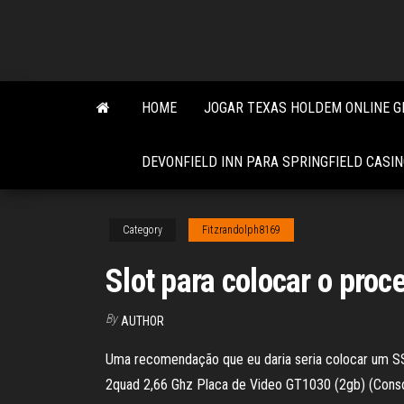
Skip
to
the
content
HOME
JOGAR TEXAS HOLDEM ONLINE G
DEVONFIELD INN PARA SPRINGFIELD CASI
Category
Fitzrandolph8169
Slot para colocar o pro
By
AUTHOR
Uma recomendação que eu daria seria colocar um S
2quad 2,66 Ghz Placa de Video GT1030 (2gb) (Consome