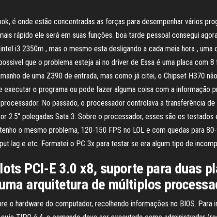
book, é onde estão concentradas as forças para desempenhar vários 
mais rápido ele será em suas funções. boa tarde pessoal consegui agor
intel i3 2350m , mas o mesmo esta desligando a cada meia hora , uma c
 possivel que o problema esteja ai no driver de Essa é uma placa com 8
anho de uma Z390 de entrada, mas como já citei, o Chipset H370 não 
e executar o programa ou pode fazer alguma coisa com a informação pro
processador. No passado, o processador controlava a transferência de 
r 2.5" polegadas Sata 3. Sobre o processador, esses são os testados
 e tenho o mesmo problema, 120-150 FPS no LOL e com quedas para 80-9
ut lag e etc. Formatei o PC 3x para testar se era algum tipo de incomp
lots PCI-E 3.0 x8, suporte para duas pl
 uma arquitetura de múltiplos processa
e o hardware do computador, recolhendo informações no BIOS. Para i