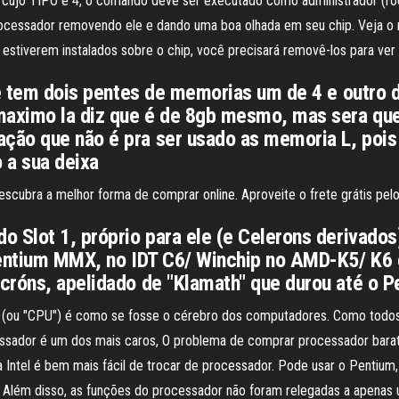
r cujo TIPO é 4, o comando deve ser executado como administrador (ro
cessador removendo ele e dando uma boa olhada em seu chip. Veja o ró
r estiverem instalados sobre o chip, você precisará removê-los para ver
que tem dois pentes de memorias um de 4 e outro
maximo la diz que é de 8gb mesmo, mas sera que
ão que não é pra ser usado as memoria L, pois 
 a sua deixa
cubra a melhor forma de comprar online. Aproveite o frete grátis pel
o Slot 1, próprio para ele (e Celerons derivado
Pentium MMX, no IDT C6/ Winchip no AMD-K5/ K6 e
cróns, apelidado de "Klamath" que durou até o P
 (ou "CPU") é como se fosse o cérebro dos computadores. Como todos 
sador é um dos mais caros, O problema de comprar processador bara
Intel é bem mais fácil de trocar de processador. Pode usar o Pentium,
. Além disso, as funções do processador não foram relegadas a apenas 