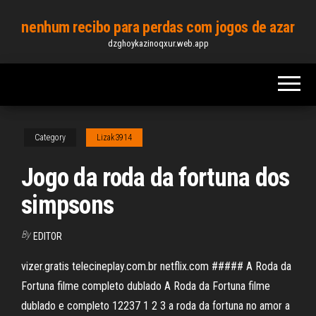
Skip
nenhum recibo para perdas com jogos de azar
to
dzghoykazinoqxur.web.app
the
content
Category
Lizak3914
Jogo da roda da fortuna dos
simpsons
By
EDITOR
vizer.gratis telecineplay.com.br netflix.com ##### A Roda da
Fortuna filme completo dublado A Roda da Fortuna filme
dublado e completo 12237 1 2 3 a roda da fortuna no amor a