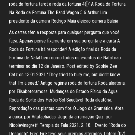
roda da fortuna tarot a roda da fortuna 4)]}' A Roda da Fortuna
Na Roda da Fortuna The Band Wagon 5 6 Arthur Lira
presidente da camara Rodrigo Maia eleicao camara Baleia
As cartas têm a resposta para qualquer pergunta que você
faça. Apenas pense fixamente em sua pergunta e a carta A
Roda da Fortuna irá responder! A edição final da Roda da
Fortuna de Natal bem como todos os eventos de Natal irão
terminar no dia 12 de Janeiro. Post edited by Sophie Zee
Catz on 13.01.2021 "They tried to bury me, but didn't know
that I'm a seed." Antigo regime roda da fortuna Roda aleatória.
por Elisabeteramoss. Mudanças do Estado Físico da Água
Roda da Sorte dos Heróis Sol Saudável Roda aleatória.
Reprodução das plantas com flor. O Jogo da Gramática. Abra
a caixa. por Vitafachadas. Jogo da arrumação Quiz. por
Nicolevinagretf. Terapia da Fala 2021. 2. 18. · Evento “Roda do
Desconto” Free Fire teve seus prêmios alterados. Ontem (02)