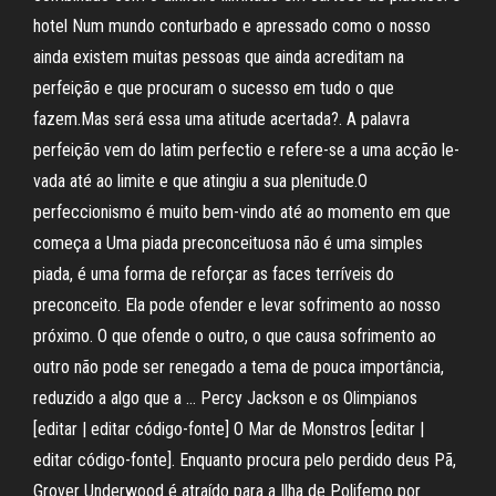
hotel Num mundo conturbado e apressado como o nosso
ainda existem muitas pessoas que ainda acreditam na
perfeição e que procuram o sucesso em tudo o que
fazem.Mas será essa uma atitude acertada?. A palavra
perfeição vem do latim perfectio e refere-se a uma acção le­
vada até ao limite e que atingiu a sua plenitude.O
perfeccionismo é muito bem-vindo até ao momen­to em que
começa a Uma piada preconceituosa não é uma simples
piada, é uma forma de reforçar as faces terríveis do
preconceito. Ela pode ofender e levar sofrimento ao nosso
próximo. O que ofende o outro, o que causa sofrimento ao
outro não pode ser renegado a tema de pouca importância,
reduzido a algo que a … Percy Jackson e os Olimpianos
[editar | editar código-fonte] O Mar de Monstros [editar |
editar código-fonte]. Enquanto procura pelo perdido deus Pã,
Grover Underwood é atraído para a Ilha de Polifemo por