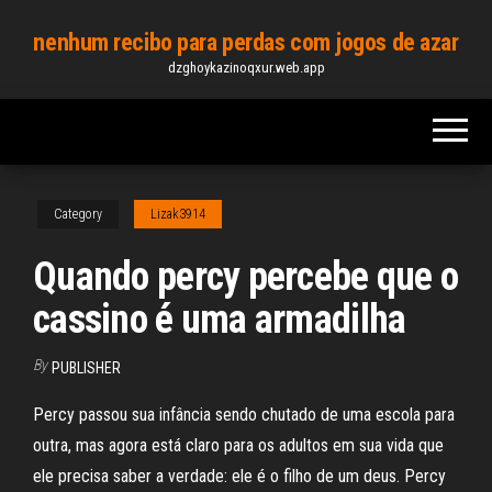
Skip
nenhum recibo para perdas com jogos de azar
to
dzghoykazinoqxur.web.app
the
content
Category
Lizak3914
Quando percy percebe que o
cassino é uma armadilha
By
PUBLISHER
Percy passou sua infância sendo chutado de uma escola para
outra, mas agora está claro para os adultos em sua vida que
ele precisa saber a verdade: ele é o filho de um deus. Percy