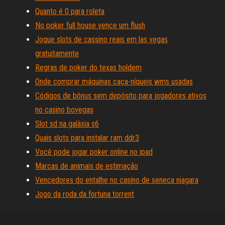
Quanto é 0 para roleta
No poker full house vence um flush
Jogue slots de cassino reais em las vegas
gratuitamente
Regras de poker do texas holdem
Onde comprar máquinas caça-níqueis wms usadas
Códigos de bônus sem depósito para jogadores ativos
no casino bovegas
Slot sd na galáxia s6
Quais slots para instalar ram ddr3
Você pode jogar poker online no ipad
Marcas de animais de estimação
Vencedores do entalhe no casino de seneca niagara
Jogo da roda da fortuna torrent